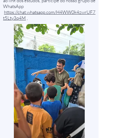
ao link dos estudos, participe do nosso grupo de
WhatsApp
https://chat.whatsapp.com/H4WW0k4zwrUF7
t5Lty3q4M
,