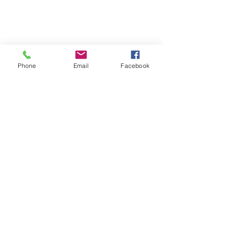
Phone
Email
Facebook
Já os itens de limpeza, serão 