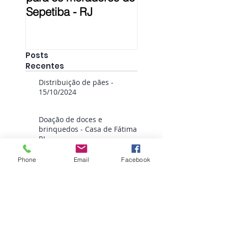
Sepetiba - RJ
Posts
Recentes
Distribuição de pães -
15/10/2024
Doação de doces e
brinquedos - Casa de Fátima
RJ
Distribuição de
Phone
Email
Facebook
pães - 09/01/2024
O Caos e a Lama - novo livro
da Filosofia de Fátima