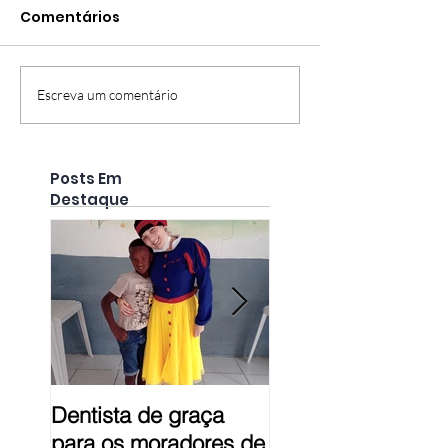
Comentários
Escreva um comentário
Posts Em
Destaque
Dentista de graça
Prestação de Con
para os moradores de
em Pelotas - RS