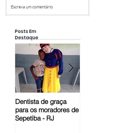
Escreva um comentário
Posts Em
Destaque
Dentista de graça
Prestação de Con
para os moradores de
em Pelotas - RS
Sepetiba - RJ