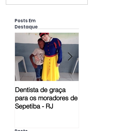
Posts Em
Destaque
Dentista de graça
Prestação de Con
para os moradores de
em Pelotas - RS
Sepetiba - RJ