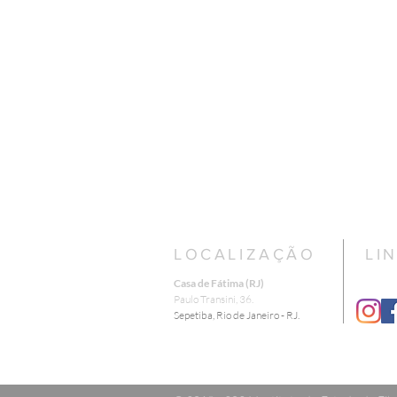
LOCALIZAÇÃO
LI
Casa de Fátima (RJ)
​Paulo Transini, 36.
Sepetiba, Rio de Janeiro - RJ.