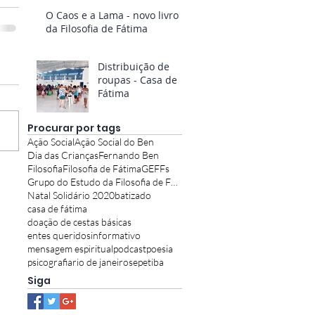
O Caos e a Lama - novo livro
da Filosofia de Fátima
Distribuição de
roupas - Casa de
Fátima
Procurar por tags
Ação Social
Ação Social do Ben
Dia das Crianças
Fernando Ben
Filosofia
Filosofia de Fátima
GEFFs
Grupo do Estudo da Filosofia de Fátima
Natal Solidário 2020
batizado
casa de fátima
doação de cestas básicas
entes queridos
informativo
mensagem espiritual
podcast
poesia
psicografia
rio de janeiro
sepetiba
Siga