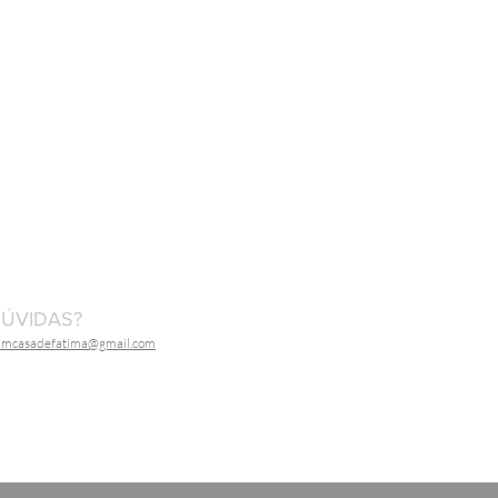
ÚVIDAS?
dmcasadefatima@gmail.com