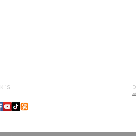
NK´S
D
a