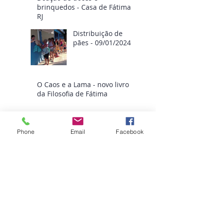
brinquedos - Casa de Fátima
RJ
Distribuição de
pães - 09/01/2024
O Caos e a Lama - novo livro
da Filosofia de Fátima
Distribuição de
roupas - Casa de
Phone
Email
Facebook
Fátima
Procurar por
tags