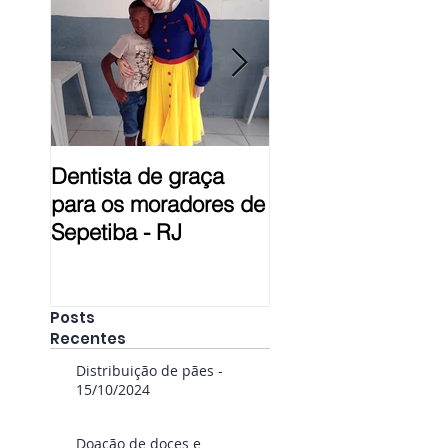
Dentista de graça
Prestação de Con
para os moradores de
em Pelotas - RS
Sepetiba - RJ
Posts
Recentes
Distribuição de pães -
15/10/2024
Doação de doces e