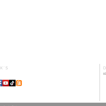
NK´S
D
a