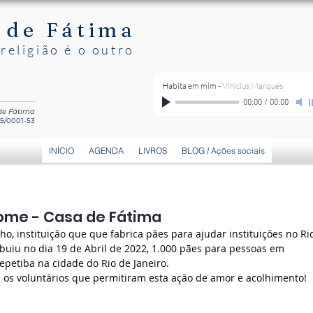
 de Fátima
religião é o outro
Habita em mim
-
Vinicius Marques
00:00
/
00:00
 de Fátima
15/0001-53
INÍCIO
AGENDA
LIVROS
BLOG / Ações sociais
ome - Casa de Fátima
, instituição que que fabrica pães para ajudar instituições no Ri
ribuiu no dia 19 de Abril de 2022, 1.000 pães para pessoas em 
epetiba na cidade do Rio de Janeiro.
 os voluntários que permitiram esta ação de amor e acolhimento!