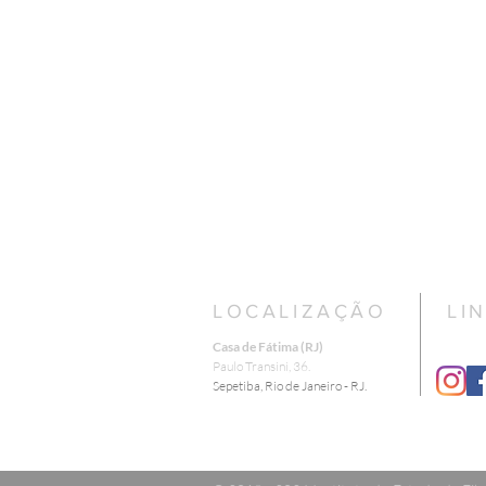
LOCALIZAÇÃO
LI
Casa de Fátima (RJ)
​Paulo Transini, 36.
Sepetiba, Rio de Janeiro - RJ.