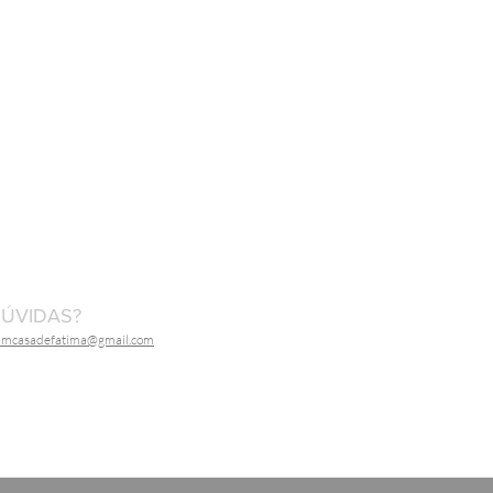
ÚVIDAS?
dmcasadefatima@gmail.com