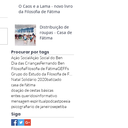
O Caos e a Lama - novo livro
da Filosofia de Fátima
Distribuição de
roupas - Casa de
Fátima
Procurar por tags
Ação Social
Ação Social do Ben
Dia das Crianças
Fernando Ben
Filosofia
Filosofia de Fátima
GEFFs
Grupo do Estudo da Filosofia de Fátima
Natal Solidário 2020
batizado
casa de fátima
doação de cestas básicas
entes queridos
informativo
mensagem espiritual
podcast
poesia
psicografia
rio de janeiro
sepetiba
Siga