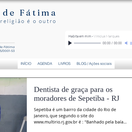
 de Fátima
religião é o outro
Habita em mim
-
Vinicius Marques
00:00
/
00:00
 de Fátima
15/0001-53
INÍCIO
AGENDA
LIVROS
BLOG / Ações sociais
Dentista de graça para os
moradores de Sepetiba - RJ
Sepetiba é um bairro da cidade do Rio de
Janeiro, que segundo o site do
www.multirio.rj.gov.br é : "Banhado pela baía
de mesmo nome... no...