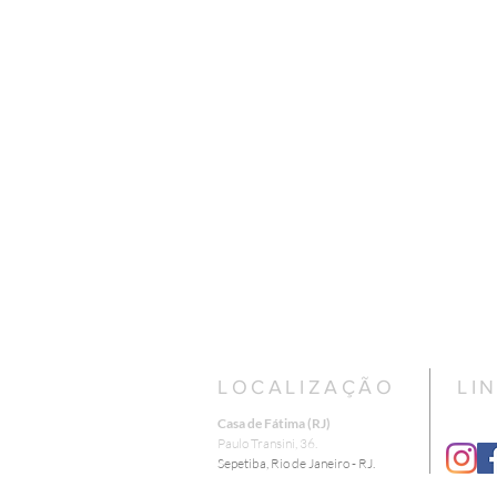
LOCALIZAÇÃO
LI
Casa de Fátima (RJ)
​Paulo Transini, 36.
Sepetiba, Rio de Janeiro - RJ.