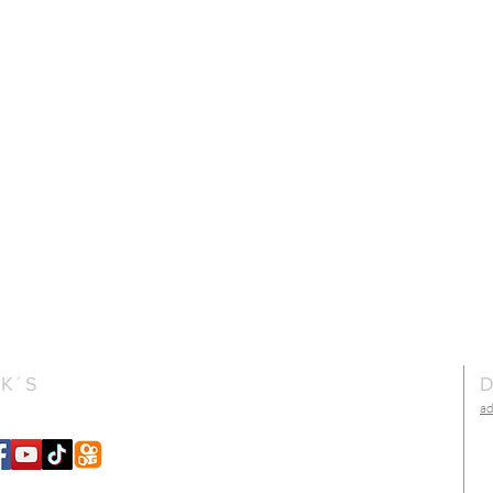
NK´S
D
a