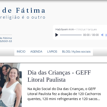
 de Fátima
religião é o outro
Habita em mim
-
Vinicius Marques
00:00
/
00:00
 de Fátima
15/0001-53
INÍCIO
AGENDA
LIVROS
BLOG / Ações sociais
Dia das Crianças - GEFF
Litoral Paulista
Na Ação Social do Dia das Crianças, o GEFF
Litoral Paulista fez a doação de 120 Cachorros
quentes, 120 mini refrigerantes e 120 sacos
de...