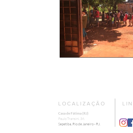
LOCALIZAÇÃO
LI
Casa de Fátima (RJ)
​Paulo Transini, 36.
Sepetiba, Rio de Janeiro - RJ.